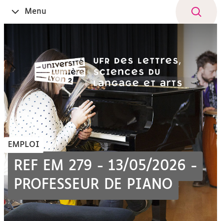
Aller
Navigation
Accès
Connexion
Menu
Ouvrir
au
directs
le
contenu
EMPLOI
REF EM 279 - 13/05/2026 -
PROFESSEUR DE PIANO