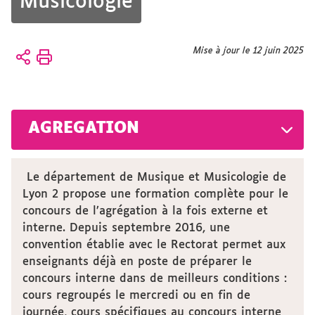
Musicologie
Vous
Mise à jour le 12 juin 2025
Accueil
êtes
ici :
Formation
Prépa-
concours
AGREGATION
Le département de Musique et Musicologie de
Lyon 2 propose une formation complète pour le
concours de l’agrégation à la fois externe et
interne. Depuis septembre 2016, une
convention établie avec le Rectorat permet aux
enseignants déjà en poste de préparer le
concours interne dans de meilleurs conditions :
cours regroupés le mercredi ou en fin de
journée, cours spécifiques au concours interne