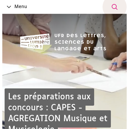
Aller
Navigation
Accès
Connexion
Menu
Ouvrir
au
directs
le
contenu
Les préparations aux
concours : CAPES -
AGREGATION Musique et