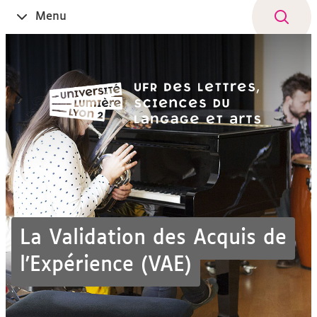
Aller
Navigation
Accès
Connexion
Menu
Ouvrir
au
directs
le
contenu
La Validation des Acquis de
l'Expérience (VAE)