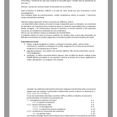
rencontrées  ?  Comment  les  avez
-
vous  résolues  et  de  quelle  façon  ?  Quelle  mise  en  perspective  en 
avez
-
vous ?
Annexes 
-
preuves qui viennent étayer la description de vos activités.
Avant d’entamer la rédaction, réfléch
ir  à  un  plan  de  votre  travail  que  vous  soumettrez  à  votre 
accompagnateur.
Voici  q
uelques  pistes  de  questionnement
:  q
uelles 
compétences
décrire  et  analyser  ?
Inventorier 
chaque activité/tâche attribuée
Expliciter chaque expérience choisie ou fonction par
différents critères :
-
ses objectifs/résultats attendus, les outils et moyens disponibles pour sa réalisation, ses contraintes 
de réalisation, son importance dans l’emploi du temps, le niveau de responsabilité dans sa réalisation 
(totale,  partagée...), 
les  interlocuteurs  internes  et  externes,  le  recours  éventuel  à  des  personnes 
ressources, les compétences mobilisées lors de sa réalisation,
Décrire, par une réflexion critique, la réalisation de l’activité/tâche :
la  méthode  utilisée,  les  outils  et  moyens 
mobilisés,  les  résultats  réels,  la  plus
-
value  éventuelle,  les 
difficultés rencontrées, les solutions apportées, le transfert possible à d’autres situations de travail,
Présentation du livret2
•
forme
: 
soignée et paginée
en continu, y compris les annexes
, police
: arial ou 
times
, 
caractères 11
, rédaction en interligne 1,5, justifié, marges de 2,5 cm (haut, bas et droite) et
m
arge de 3,5 cm à gauche pour la reliure
.
•
page de couverture
: 
sans oublier nom, prénom, diplôme, VAE, année universitaire
, nom de 
l’
accompagnateur
.
•
s
ommaire
:
se  référer aux présentations requises,
s
itué  au début  du 
dossier,
indique  le plan 
détaillé  (parties  principales  et sous
-
parties).  Il  permet  au  lecteur  de  se  situer  rapidement  et 
d’aller
,
directement
,
à un chapitre s’il le souhait
e
.
e
xemple : 
l
es subdivisions doivent être clairement indiquées, hiérarchisées selon une structure 
logique  avec  par  exemple,  numérotation  traditionnelle  comme  ci
-
dessus  ou  décimale  (1.1  ; 
1.1.1 ; 1.1.2 ; 1.2 ; 1.2.1 etc...). 
En cas de numérotation décimale,
le premier chiffre se réfère au chapitre, le second à la 
partie principale, le troisième à la sous
-
partie etc. 
1 
–
L’enseignement supérieur en France
p. 2
1.1 
–
Le système universitaire
p. 4
1.1.1 
–
Avant la réforme du LMD
p. 8
1.1.1.1
-
Un héritage lourd
p. 9
1.1.1.2 
-
La volonté d’ouverture européenne
p. 13
1.1.2 
–
La réforme sur l’autonomie des universités 
p. 16
1.2 
–
Les grandes écoles 
p. 20
Les numéros de pages doivent être indiqués face à chaque partie et s
ous
-
partie du sommaire 