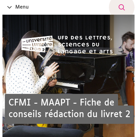
Aller
Navigation
Accès
Connexion
Menu
Ouvrir
au
directs
le
contenu
CFMI - MAAPT - Fiche de
conseils rédaction du livret 2