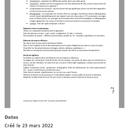
•
introduction
:
présenter les différentes parties dont vous allez parler
•
conclusion
:
quelles sont les conséquences de cette démarche de VAE, qu’est
-
ce que le fait de 
réaliser ce travail vous a apporté
?
•
numérotation
des annexes
: tout document tels que graphique, photo, etc doit faire apparaître 
un titre et une source précise.
•
bibliographie
:
en respectant les normes APA
, 
l
es ouvrages mentionnés dans la bibliographie 
seront classés alphabétiquement par rapport aux noms des auteu
rs. S’il y a plusieurs ouvrages 
pour le même auteur, les ouvrages seront classés dans l’ordre chronologique. La bibliographie 
intègre, également, les revues et articles lus ainsi que toutes les ressources consultées.
•
L
exique
:
liste des sigles employés si 
besoin
R
édaction claire et dynamique
:
Utiliser un vocabulaire professionnel
et approprié
Faire des phrases courtes
: sujet, verbe, complément, (1 idée = 1 phrase)
Personnaliser le dossier : réflexions personnelles, emploi du "je", situations spécifiques 
et concrètes, 
E
léments de preuve efficaces 
Ne retenir que les documents facilement lisibles,
Faire un lien explicite entre le document/preuve et le texte rédigé (renvois dans le corps du texte) ;
Diversifier les documents/preuves (images, photos, tablea
ux, graphiques...)
Identifier et numéroter les documents/preuves (mettre des titres et une phrase d’explication)
Points de vigilance
Se référer au contenu de la certification tout au long de la rédaction,
Le plagiat est, strictement, interdit (le fait soi
t de recopier une partie de texte sans en mentionner la 
source, soit de s’attribuer un texte écrit par un autre). Cette règle s’applique y compris aux extraits de 
sites internet.
Soigner l’expression écrite : grammaire, orthographe, éviter les pléonasmes, 
les mots  passe
-
partout 
etc... (avoir un dictionnaire à portée de main)
Faire relire le dossier
,
régulièrement
,
et, en tout cas, avant l’envoi,
Adresser
le dossier et ses annexes en 5 exemplaires papier, ne pas oublier la version numérique,
Respecter la dat
e limite d’envoi (15 jours voire 3 semaines avant la date de la tenue du jury).
2
Page
Conseils pour rédiger le livret2
-
VAE
-
Université Lyon2
/
2020
-
2021
Dates
Créé le
23 mars 2022