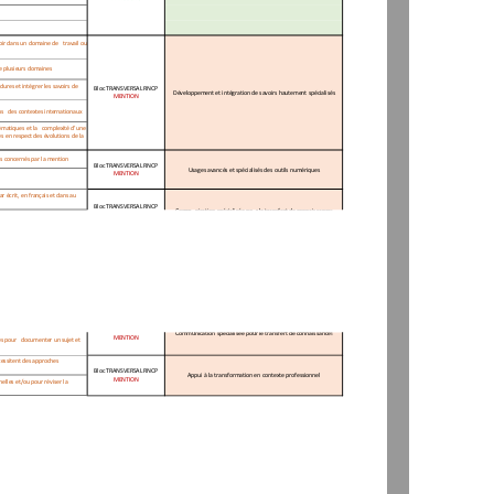
oir dans un domaine de   travail ou 
de plusieurs domaines  
dures et intégrer les savoirs de 
Bloc TRANSVERSAL RNCP 
Développement et intégration de savoirs hautement spécialisés 
MENTION
s   des contextes internationaux 
lématiques et la   complexité d’une 
s en respect des évolutions de la 
es concernés par la mention 
Bloc TRANSVERSAL RNCP 
Usages avancés et spécialisés des outils numériques 
MENTION
ar écrit, en français et dans au 
Bloc TRANSVERSAL RNCP 
Comm nicationspécialiséepo rletransfertdeconnaissances
Comm
u
nication
spécialisée
po
u
r
le
transfert
de
connaissances
MENTION
es pour   documenter un sujet et 
écessitent des approches 
Bloc TRANSVERSAL RNCP 
Appui à la transformation en contexte professionnel 
MENTION
nelles et/ou pour réviser la 