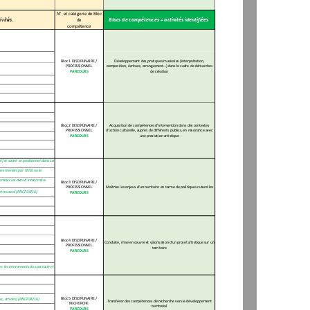
N°  et catégorie de Bloc 
i
vités. 
Blocs de compétences = activités identifiées
de 
compétence
Bloc 1 DISCIPLINAIRE / 
Développement des pratiques musicales (interprétation, 
PROFESSIONNEL
composition, écriture, arrangement...) dans le cadre de démarches
PARCOURS
de création
Bloc 2 DISCIPLINAIRE / 
Acquisition de compétences d'intervention dans des contextes 
PROFESSIONNEL
d'action culturelle, auprès de différents publics, en résonance
 avec 
PARCOURS
une prestation artistique
el] et savoir se positionner dans ce
t
ues menées par l'Etat ou le
s
terminer les axes d'interventio
n
Bloc 3 DISCIPLINAIRE / 
PROFESSIONNEL
Maîtrise les enjeux d'un territoire en terme de politiques cutu
relles
et musical (RNCP34216)
PARCOURS
Bloc 4 DISCIPLINAIRE / 
Conduite, mise en œuvre et valorisation d'un projet artistique 
sur un 
PROFESSIONNEL
territoire
PARCOURS
vec les intervenants du spectacle et 
Bloc 5 DISCIPLINAIRE / 
se, articles) (RNCP34216)
Transférer des compétences de recherche vers le développement 
RECHERCHE
territorial
PARCOURS