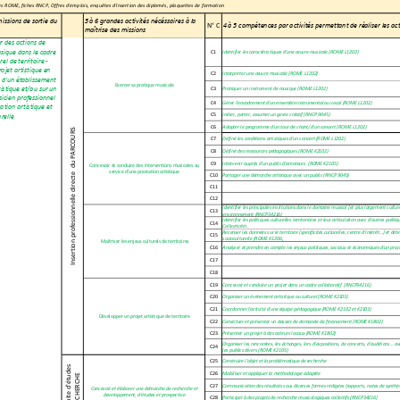
es ROME, fiches RNCP, Offres d'emplois, enquêtes d'insertio
n des diplomés, plaquettes de formation
issions de sortie du 
5 à 6 grandes activités nécéssaires à la 
N° C
4 à 5 compétences par activités permettant de réaliser les act
maîtrise des missions
er des actions de 
sique dans le cadre 
C1
Identifier les caractéristiques d'une œuvre musicale (ROME L120
2)
el de territoire ‐  
jet artistique en 
C2
Interpréter une œuvre musicale (ROME L1202)
 d'un établissement 
Exercer sa pratique musicale
stique et/ou sur un 
C3
Pratiquer un instrument de musique (ROME L1202)
sicien professionnel 
C4
Gérer l'encadrement d'un ensemble instrumental ou vocal (ROME L
1202)
tion artistique et 
C5
Initier, porter, assumer un geste créatif (RNCP 9045)
urelle
C6
Adapter le programme d'un tour de chant/d'un concert (ROME L120
2)
Insertion professionnelle directe  du PARCOURS
C7
Définir les conditions artistiques d'un concert (ROME L1202)
C8
Définir des ressources pédagogiques (ROME K2102)
C9
Intervenir auprès d'un public d'amateurs  (ROME K2105)
Concevoir et conduire des interventions musicales au 
service d'une prestation artistique
C10
Partager une démarche artistique avec un public (RNCP 9045)
C11
C12
Identifier les principales institutions dans le domaine musical
 [et plus largement cultur
C13
environnement 
(
RNCP34216
)
Identifier les politiques culturelles territoriales et leur art
iculation avec d'autres politiq
C14
Collectivité
s
Recenser les données sur le territoire (spécificités culturelle
s, centre d'intérêt...) et dé
C15
socioculturelle 
(
ROME K1206
)
 Maîtriser les enjeux culturels de territoires
C16
Analyser et prendre en compte les enjeux politiques, sociaux et
 économiques d'un proj
C17
C18
C19
Concevoir et conduire un projet dans un cadre collaboratif  (RN
CP34216)
C20
Organiser un événement artistique ou culturel (ROME K2103)
C21
Coordonner l'activité d'une équipe pédagogique (ROME K2102 et K
2103)
Développer un projet artistique de territoire
C22
Constituer et présenter un dossier de demande de financement (R
OME K1802)
C23
Présenter un projet à des acteurs locaux (ROME K1802)
Organiser les rencontres, les échanges, lors d'expositions, de 
concerts, d'auditions... a
C24
les publics divers (ROME K2105)
C25
Construire l'objet et la problématique de recherche
Poursuite d'études 
C26
Mobiliser et appliquer la méthodologie adaptée
_RECHERCHE
C27
Communication des résultats sous diverses formes rédigées (rapp
orts, notes de synthè
Concevoir et élaborer une démarche de recherche et 
developpement, d'études et prospective
C28
Participer à des projets de recherche musicologiques collectifs
 (RNCP34216)