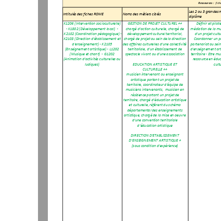
Ressources :
fich
Les 2 ou 3 grandes m
Intitulés des fiches ROME
Noms des métiers ciblés
diplôme
K1206 (Intervention socioculturelle) 
GESTION DE PROJET CULTUREL ++ 
Définir et pilot
‐ K1802 (Développement local)  ‐ 
chargé d’action culturelle, chargé de 
médiation de la mu
K2102 (Coordination pédagogique) ‐ 
développement culturel territorial,  
d'un projet cultur
K2103 (Direction d'établissement et 
chargé de projet au sein de la direction 
Coordonner un pro
d'enseignement) ‐ K2105 
des affaires culturelles d’une collectivité 
partenariat au sein
(Enseignement artistique) ‐ L1202 
territoriale, d'un établissement de 
d'enseignement arti
(Musique et chant)  ‐ G1202 
spectacle vivant ou d'une association
territoire ‐ Etre mu
(Animation d'activités culturelles ou 
ressource en éduca
ludiques)
EDUCATION ARTISTIQUE ET 
cult
CULTURELLE ++ 
musicien intervenant ou enseignant 
artistique portant un projet de 
territoire, coordinateur d'équipe de 
musiciens intervenants,  musicien en 
résidence portant un projet de 
territoire, chargé d’éducation artistique 
et culturelle, référent du schéma 
départemental des enseignements 
artistique, chargé de la mise en oeuvre 
d'une convention territoriale 
d’éducation artistique
DIRECTION D'ETABLISSEMENT 
D'ENSEIGNEMENT ARTISTIQUE +
(sous condition d'expérience)