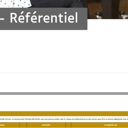
 Référentiel
nnelle directe)  ou de poursuite d'étude
s (Doctorat), que vous pouvez valider avec le reseau de profess
ionnels ou des anciens pour être en bonne adéquation avec l
sions 
Acti
vités 
Compéténces 