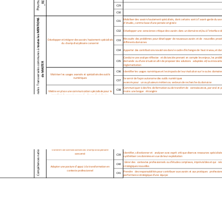
C29
C30
toutes les MENTIONS 
Mobiliser des savoirs hautement spécialisés, dont certains sont
 à l’avant‐garde du sav
C31
d’études, comme base d’une pensée originale 
C32
Développer une conscience critique des savoirs dans un domaine 
et/ou à l’interface 
Résoudre des problèmes pour développer de nouveaux savoirs et d
e   nouvelles procé
Développer et intégrer des savoirs hautement spécialisés 
C33
différents domaines 
du champ disciplinaire concerné
nales  Transversales communes à 
C34
Apporter des contributions novatrices dans le cadre d’échanges 
de haut niveau, et dan
Conduire une analyse réflexive   et distanciée prenant en compt
e les enjeux, les prob
C35
demande ou d’une situation afin de proposer des solutions   ada
ptées et/ou innovante
de MASTER
réglementation
C36
Identifier les usages numériques et les impacts de leur évoluti
on sur le ou les domain
Maitriser les usages avancés et spécialisés des outils 
numériques 
Se servir de façon autonome des outils numériques 
C37
avancés pour   un ou plusieurs métiers ou secteurs de recherche
 du domaine
Communiquer à des fins de formation ou de transfert de   connai
ssances, par oral et p
C38
Mettre en place une communication spécialisée pour le 
moins une langue   étrangère
transfertdeconnaissancesd champdisciplinaire
transfert
de
connaissances
d
u 
champ
disciplinaire
Compétences natio
Identifier, sélectionner et   analyser avec esprit critique div
erses ressources spécialisé
concerné
C39
synthétiser ces données en vue de leur exploitation 
 Gérer des   contextes professionnels ou d’études complexes, im
prévisibles et qui   n
C40
stratégiques nouvelles 
Adopter une posture d'appui à la transformation en 
contexte professionnel 
Prendre   des responsabilités pour contribuer aux savoirs et au
x pratiques   profession
C41
performance stratégique d'une équipe 