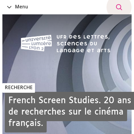
Aller
Navigation
Accès
Connexion
Menu
Ouvrir
au
directs
le
contenu
RECHERCHE
French Screen Studies. 20 ans
de recherches sur le cinéma
français.