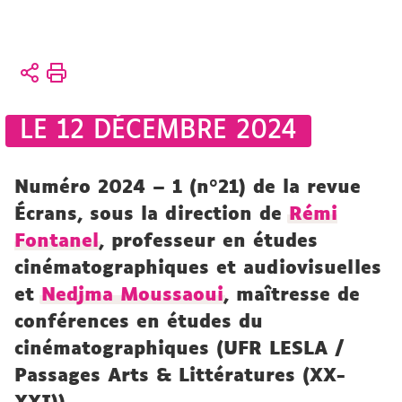
Vous
Accueil
êtes
ici :
Recherche
LE 12 DÉCEMBRE 2024
Publications
Numéro 2024 – 1 (n°21) de la revue
Écrans, sous la direction de
Rémi
Fontanel
, professeur en études
cinématographiques et audiovisuelles
et
Nedjma Moussaoui
, maîtresse de
conférences en études du
cinématographiques (UFR LESLA /
Passages Arts & Littératures (XX-