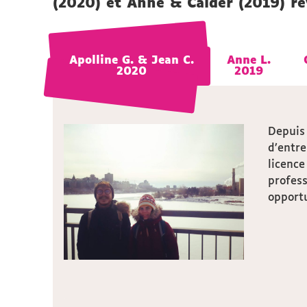
(2020) et Anne & Calder (2019) re
Apolline G. & Jean C.
Apolline G. & Jean C.
Anne L.
Anne L.
2020
2020
2019
2019
Depuis
d’entre
licence
profess
opportu