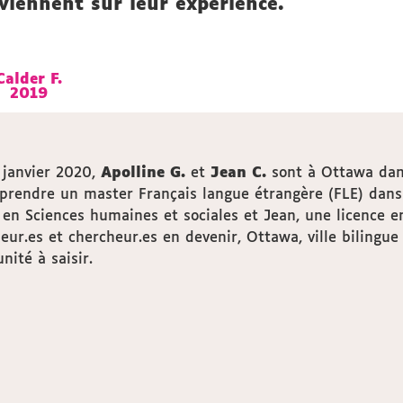
viennent sur leur expérience.
Calder F.
Calder F.
2019
2019
 janvier 2020,
Apolline G.
et
Jean C.
sont à Ottawa dans
prendre un master Français langue étrangère (FLE) dans 
 en Sciences humaines et sociales et Jean, une licence 
eur.es et chercheur.es en devenir, Ottawa, ville bilingu
nité à saisir.