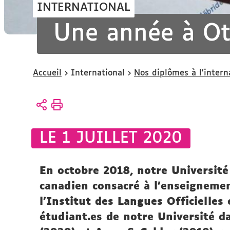
INTERNATIONAL
Une année à O
Vous
Accueil
International
Nos diplômes à l'intern
êtes
ici :
LE 1 JUILLET 2020
En octobre 2018, notre Université
canadien consacré à l'enseignemen
l’Institut des Langues Officielle
étudiant.es de notre Université d