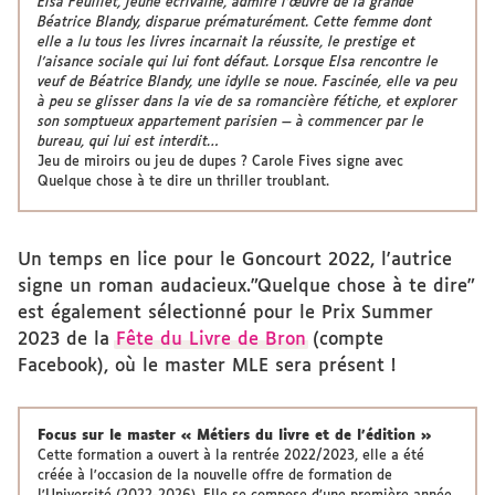
Elsa Feuillet, jeune écrivaine, admire l’œuvre de la grande
Béatrice Blandy, disparue prématurément. Cette femme dont
elle a lu tous les livres incarnait la réussite, le prestige et
l’aisance sociale qui lui font défaut. Lorsque Elsa rencontre le
veuf de Béatrice Blandy, une idylle se noue. Fascinée, elle va peu
à peu se glisser dans la vie de sa romancière fétiche, et explorer
son somptueux appartement parisien — à commencer par le
bureau, qui lui est interdit…
Jeu de miroirs ou jeu de dupes ? Carole Fives signe avec
Quelque chose à te dire un thriller troublant.
Un temps en lice pour le Goncourt 2022, l'autrice
signe un roman audacieux."Quelque chose à te dire"
est également sélectionné pour le Prix Summer
2023 de la
Fête du Livre de Bron
(compte
Facebook), où le master MLE sera présent !
Focus sur le master « Métiers du livre et de l’édition »
Cette formation a ouvert à la rentrée 2022/2023, elle a été
créée à l'occasion de la nouvelle offre de formation de