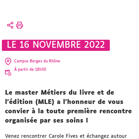
Vous
Accueil
êtes
ici :
Présentation
LE 16 NOVEMBRE 2022
Actualités
vie-de-ufr
Campus Berges du Rhône
À partir de 18h30
Le master Métiers du livre et de
l’édition (MLE) a l'honneur de vous
convier à la toute première rencontre
organisée par ses soins !
Venez rencontrer Carole Fives et échangez autour