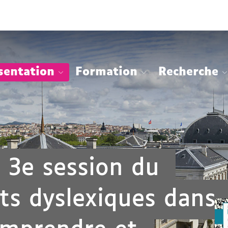
Aller
Navigation
Accès
Connexion
au
directs
contenu
sentation
Formation
Recherche
 3e session du
s dyslexiques dans