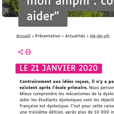
mon amphi : co
aider"
Vous
Accueil
Présentation
Actualités
vie-de-ufr
êtes
ici :
LE 21 JANVIER 2020
Contrairement aux idées reçues, il n’y a p
existent après l’école primaire.
Nous penson
Mieux comprendre les mécanismes de la dyslexie
aider les étudiants dyslexiques sont les objec
française est dyslexique. C’est pour cette ra
une troisième édition, après plus de 10 000 in