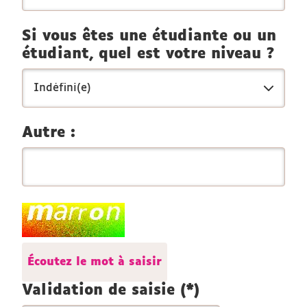
Si vous êtes une étudiante ou un
étudiant, quel est votre niveau ?
Autre :
Champ
pour
les
Écoutez le mot à saisir
robots.
Si
Validation de saisie (*)
vous