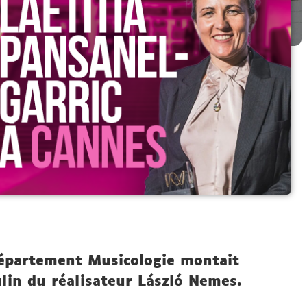
épartement Musicologie montait
lin du réalisateur László Nemes.