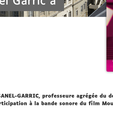
el Garric à
NSANEL-GARRIC, professeure agrégée du d
ticipation à la bande sonore du film Mou