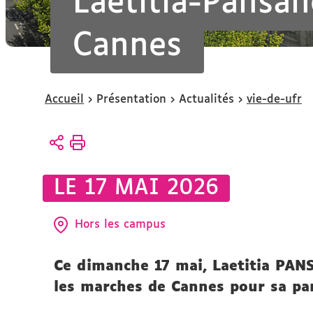
Laetitia-Pansan
Cannes
Vous
Accueil
Présentation
Actualités
vie-de-ufr
êtes
ici :
LE 17 MAI 2026
Hors les campus
Ce dimanche 17 mai, Laetitia PA
les marches de Cannes pour sa par