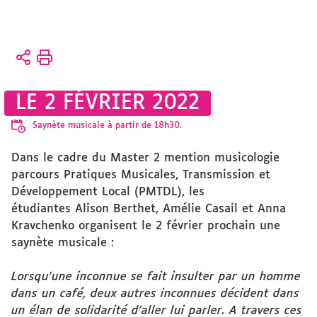
Vous
Accueil
êtes
ici :
Présentation
LE 2 FÉVRIER 2022
Actualités
vie-de-ufr
Saynète musicale à partir de 18h30.
Dans le cadre du Master 2 mention musicologie
parcours Pratiques Musicales, Transmission et
Développement Local (PMTDL), les
étudiantes Alison Berthet, Amélie Casail et Anna
Kravchenko organisent le 2 février prochain une
saynète musicale :
Lorsqu’une inconnue se fait insulter par un homme
dans un café, deux autres inconnues décident dans
un élan de solidarité d’aller lui parler. A travers ces