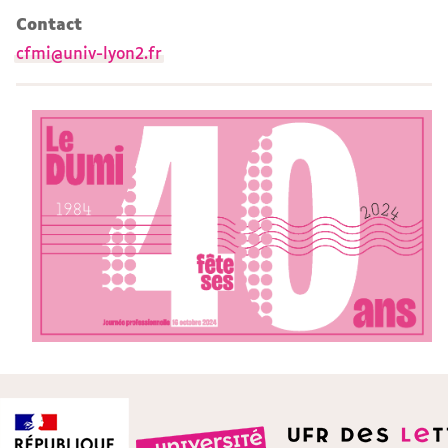
Contact
cfmi@univ-lyon2.fr