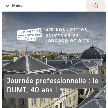
Aller
Navigation
Accès
Connexion
Menu
Ouvrir
au
directs
le
contenu
Journée professionnelle : le
DUMI, 40 ans !