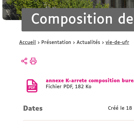
Composition de
Vous
Accueil
Présentation
Actualités
vie-de-ufr
êtes
ici :
annexe K-arrete composition bur
Fichier PDF
,
182 Ko
Dates
Créé le
18