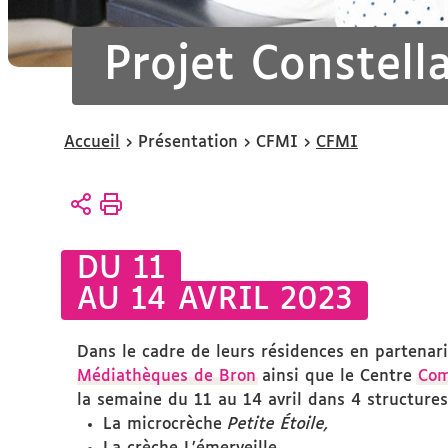
Projet Constell
Vous
Accueil
Présentation
CFMI
CFMI
êtes
ici :
DU 11
AU 14 AVRIL 2023
Dans le cadre de leurs résidences en partenar
Médiathèques de Bron
ainsi que le Centre
Com
la semaine du 11 au 14 avril dans 4 structures
La microcrèche
Petite Étoile,