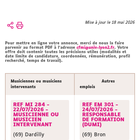
Vous
Mise à jour le 18 mai 2026
Accueil
êtes
ici :
Présentation
Pour mettre en ligne votre annonce, merci de nous la faire
CFMI
parvenir au format PDF à l'adresse
cfmi@univ-lyon2.fr
. Votre
offre doit contenir toutes les précisions utiles (modalités et
CFMI
date limite de candidature, coordonnées, rémunération, profil
recherché, temps de travail).
Musiciennes ou musiciens
Autres
intervenants
emplois
REF MI 284 -
REF EM 301 -
22/07/2026 -
24/07/2026 -
MUSICIENNE OU
RESPONSABLE
MUSICIEN
DE FORMATION
INTERVENANT
(DUMI)
(69) Dardilly
(69) Bron