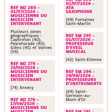
02/07/2026 -
REF MI 280 -
ATA
01/07/2026 -
SAXOPHONE
MUSICIENNE OU
MUSICIEN
(69) Fontaines
INTERVENANT
Saint-Martin
Plusieurs zones
géographiques :
REF EM 295 -
Capbreton (40),
01/07/2026 -
Peyrehorade (40),
PROFESSEUR
Giens (45) et Vannes
D'EVEIL
(56)
MUSICAL
(42) Saint-Etienne
REF MI 279 -
25/06/2026 -
MUSICIENNE OU
REF EM 294 -
MUSICIEN
29/06/2026 -
INTERVENANT
PROFESSEURS
D'INSTRUMENTS
(74) Annecy
(69) Saint-
Germain-au-
REF MI 276 -
Mont-d'Or
17/06/2026 -
MUSICIENNE OU
MUSICIEN
REF EM 291 -