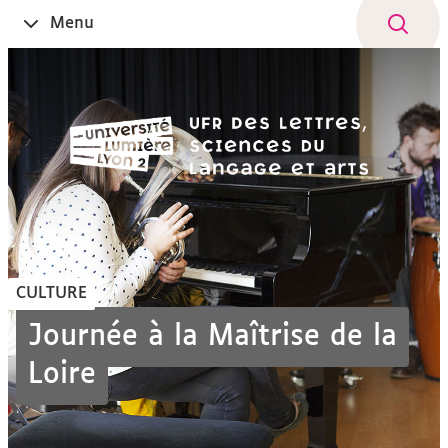
Aller
Navigation
Accès
Connexion
Menu
Ouvrir
au
directs
le
contenu
CULTURE
Journée à la Maîtrise de la
Loire