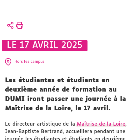
Vous
Accueil
êtes
ici :
Présentation
LE 17 AVRIL 2025
CFMI
CFMI
Hors les campus
Les étudiantes et étudiants en
deuxième année de formation au
DUMI iront passer une journée à la
Maîtrise de la Loire, le 17 avril.
Le directeur artistique de la
Maîtrise de la Loire
,
Jean-Baptiste Bertrand, accueillera pendant une
journée les étudiantes et étudiants en deuxième