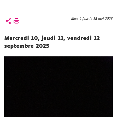
Vous
Mise à jour le 18 mai 2026
Accueil
êtes
Présentation
ici :
CFMI
Mercredi 10, jeudi 11, vendredi 12
CFMI
Formation
septembre 2025
professionnelle
continue