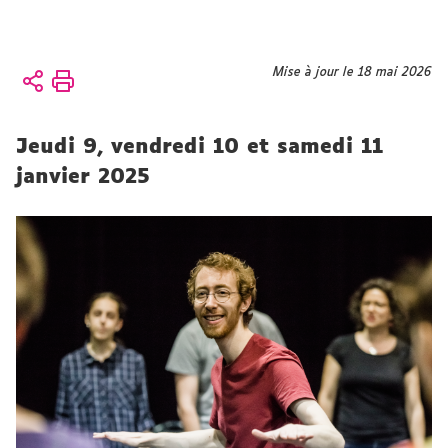
Vous
Mise à jour le 18 mai 2026
Accueil
êtes
Présentation
ici :
CFMI
Jeudi 9, vendredi 10 et samedi 11
CFMI
Formation
janvier 2025
professionnelle
continue