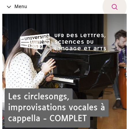
Aller
Navigation
Accès
Connexion
Menu
Ouvrir
au
directs
le
contenu
Les circlesongs,
improvisations vocales à
cappella - COMPLET