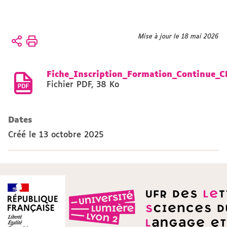
Vous
Mise à jour le 18 mai 2026
Accueil
êtes
ici :
Présentation
Fiche_Inscription_Formation_Continue_
CFMI
Fichier PDF
,
38 Ko
CFMI
Dates
Créé le
13 octobre 2025