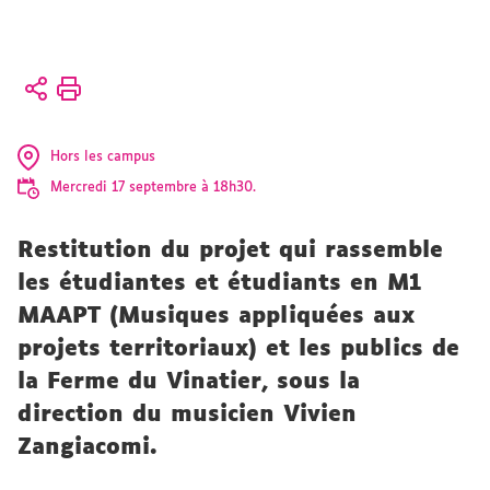
Vous
Accueil
êtes
ici :
Présentation
Hors les campus
CFMI
CFMI
Mercredi 17 septembre à 18h30.
Restitution du projet qui rassemble
les étudiantes et étudiants en M1
MAAPT (Musiques appliquées aux
projets territoriaux) et les publics de
la Ferme du Vinatier, sous la
direction du musicien Vivien
Zangiacomi.