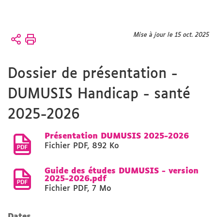
Vous
Mise à jour le 15 oct. 2025
Accueil
êtes
ici :
Présentation
Dossier de présentation -
CFMI
CFMI
DUMUSIS Handicap - santé
2025-2026
Présentation DUMUSIS 2025-2026
Fichier PDF
,
892 Ko
Guide des études DUMUSIS - version
2025-2026.pdf
Fichier PDF
,
7 Mo
Dates