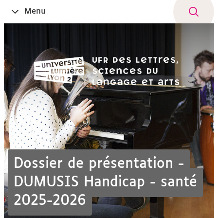
Aller
Navigation
Accès
Connexion
Menu
Ouvrir
au
directs
le
contenu
Dossier de présentation -
DUMUSIS Handicap - santé
2025-2026