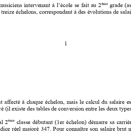
ème
usiciens intervenant à l’école se fait au 2
grade (as
 t
reize échelons, correspondant à des évolutions de salai
1
t  affecté  à  chaque  échelon,  mais  le  calcul  du  salaire  est
ré (il existe des tables de conversion e
ntre les deux types
ème
l  2
classe  débutant  (1er  échelon)  déma
rre  sa  carriè
ndice  réel  majoré
347
.  Pour  connaître  son  salaire  brut 