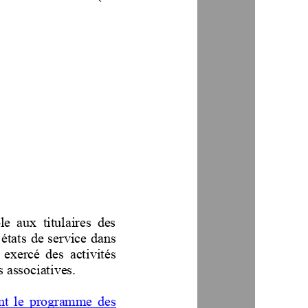
e  aux  titulaires  des 
’états de service dans 
 exercé  des  activités 
s associatives.
ant  le  programme  des 