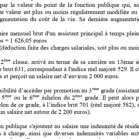
par  la 
valeur  du  point  de  la  fonction  publique  qui,  a
te  valeur  est  plus  ou  moins  régulièrement  modifiée  au 
gmentation  du  coût  de  la  vie. 
Sa  dernière  augmentatio
ire  mensuel  brut  d'un  assistant  principal  à  te
mps  plein 
s = 1
626,05 euros
(déduction faite des charges salariales, soit plus ou mo
ème
 2
classe,  arrivé  au  terme  de  sa  carrière  au  13ème 
e brut
631
, corre
spondant à l'indice réel majoré
529
. Il o
s et perçoit un salaire net 
d’
environ 
2
000 euros.
ème
ssibilité d’accéder par promotion au 3
grade (assistant
ème
ème
ème
  5
ou  le  6
échelon  du  2
grade.  Il  peut  alors  
l
on de ce grade
, à l’indice brut
701 
(réel majoré 
582
), 
un salaire net autour de 
2 200
euros).
n publique s'ajoutent au salaire une indemnité de résid
  à  charge,  a
insi  que  diverses  indemnités  variables  suiv