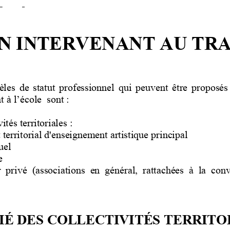
N INTERVENANT AU TRAV
les de statut professionnel qui peuvent être proposé
 à l’école  sont :
ités territoriales :
 territorial d'
enseignement artistique principal
uel
e
r  privé  (associations  en  général,  rattachées  à  la  con
IÉ DES COLLECTIVITÉS TERRITO