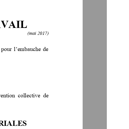
AIL  
(mai 2017
)
s pour l’embauche de 
vention  collective  de 
RIALES