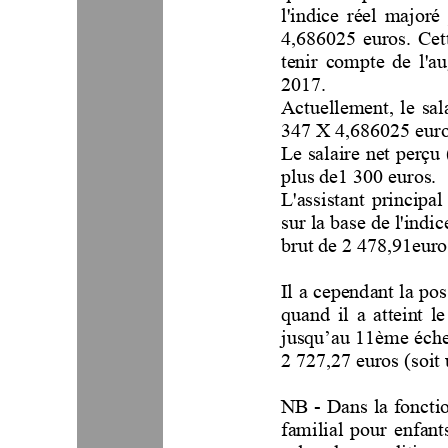
l'indice  réel  majoré  
4,686025 
euros.  Cet
tenir  compte  de  l'au
2017.
Actuellement,  le  sala
347 X 4,686025 euro
Le salaire net perçu 
plus de
1
300 eu
ros.
L'assistant  principal 
sur la base de l'indic
brut de
2 478,91
euro
Il a cependant la po
quand  il  a  atteint  le
jusqu’au 11ème éche
2 727,27 
euros (soit 
NB 
-
Dans la fonctio
familial  pour  enfants