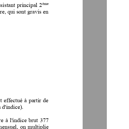
ème
sistant principal 2
re, qui sont gravis en 
  effectué  à  partir  de 
 d'indice).
re  à  l'indice  brut
377 
 mensuel,  on  multiplie 