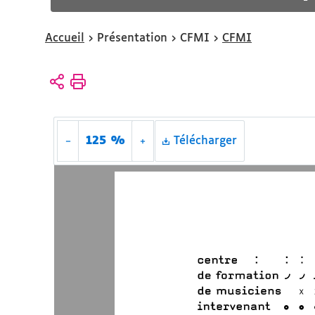
Vous
Accueil
Présentation
CFMI
CFMI
êtes
ici :
125 %
Télécharger