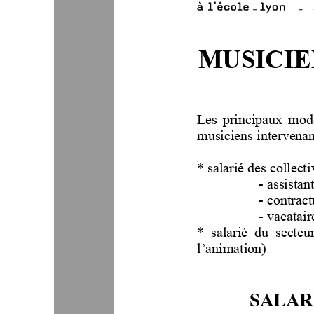
MUSICIE
Les principaux modè
musiciens intervenant
* salarié des collectiv
-
assistant
-
contract
-
vacatair
*  salarié  du  secteu
l’animation)
SALAR