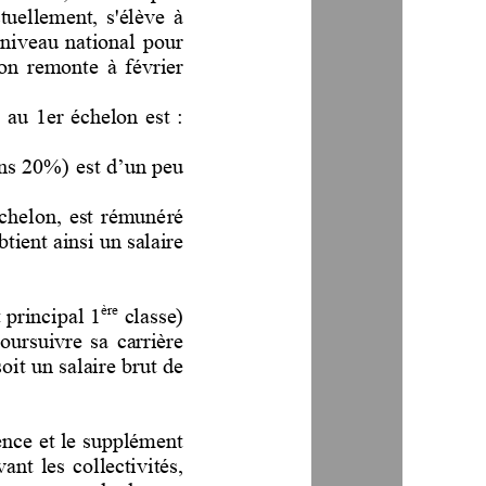
ctuellement,  s'élève  à
 niveau  national  pour 
n  remonte  à  février 
 au  1er  échelon  est  :
ins 20%) 
est d’un peu 
 échelon,  est  rémuné
ré 
btient ainsi un salaire 
ère
 principal 1
classe) 
poursuivre  sa  carrière 
soit un salaire brut de 
ence et le supplément 
ant  les  collectivités, 