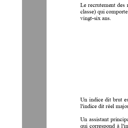
Le recrutement des m
classe) qui comporte
vingt
-
six ans.
Un  indice  dit  brut  es
l'indice dit réel majo
Un  assistant  principa
qui  co
rrespond  à  l'i