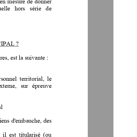
 en mesure de donner 
elle  hors  série  de 
PAL ?
s, est la suivante :
sonnel  territorial,  le 
externe,   sur   épreuve 
l 
etiens d'embauche, des 
il  est  titularisé  (ou 