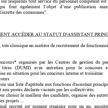
 sur lesquelles
tout service du personnel compétent est
qui  font  également  l’objet  d’une  publication  annu
 Gazette des communes”.
NT ACCÉDER AU STATUT D'ASSISTANT PRINCI
très classique en matière de recrutement de fonctionnaire
concours*  organisés  par  les  C
entres  de  gestion  du  per
  titres   (DUMI)   avec   entretien   pour   le   concours   
se en situation pour les concours interne et troisième 
cours
, sur une liste d'aptitude aux fonctions d'assistant principa
t aux postes déclarés vacants par les collectivités
pour choisir le meilleur des candidats, organise des entr
es projets ...
ipal  recruté  est  nommé  stagiaire  pour  un  an,  ensuite  