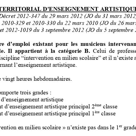
TERRITORIAL D'ENSEIGNEMENT ARTISTI
QU
Décret 2012
-
347 du 29 mars 2012 (JO du 31 mars 2012
 2010
-
329 et 2010
-
330 du 22 mars 2010 (JO du 26 mar
et 2012
-
1019 du 3 septembre 2012 (JO du 5 septembre 
re d’emploi existant pour les musiciens int
ervenant
.  Il  appartient  à  la  catégorie  B. 
Celui  de  professe
iscipline “intervention en milieu scolaire” et il n’exist
rnant l’enseigne
ment artistique.
e vingt heures hebdomadaires.
mporte trois grades
:
t d’enseignement artistique
ème
ant d’enseignement artistique principal 2
classe
ère
nt d’enseignement artistique principal 1
classe
er
vention en milieu scolaire
» n’existe pas dans le 1
grade