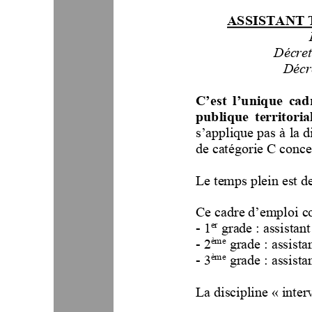
ASSISTANT 
Décret
Décr
C’est l’unique cad
publique  territoriale
s’applique pas à la d
de catégorie C conce
Le temps plein est d
Ce cadre d’emploi co
er
-
1
grade
: assistan
ème
-
2
grade
: assist
ème
-
3
grade
: assista
La discipline «
inter