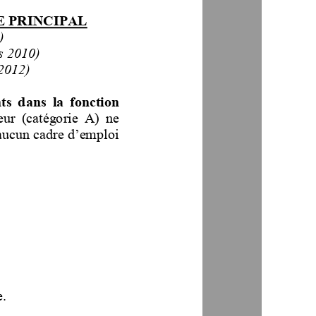
E PRINCIPAL
)
s 2010)
2012)
s  dans  la  fonction 
ur  (catégorie  A)  ne 
e aucun cadre d’emploi 
.