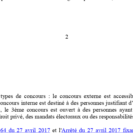
2
  types  de  concours  :  le  concours  externe  est  accessibl
concours inte
rne est destiné à des personnes justifiant d
,  le  3ème  concours  est  ouvert  à  des  personnes  ayant 
droit privé, des mandats électoraux ou des
responsabilité
64  du  27  avril  2017
et  l'
Arrêté  du  27  avril  2017  fix