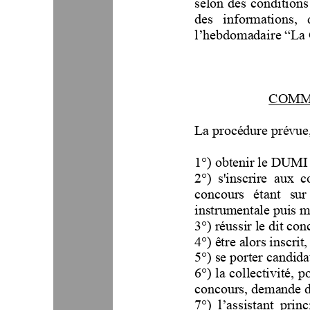
selon des conditions
des  informations,  
l’hebdom
adaire “La
COMME
La procédure prévue, 
1°) obtenir le DUMI
2°)  s'inscrire  aux  
concours   étant   sur 
instrumentale puis mi
3°) réussir le
dit con
4°) être alors ins
crit
5°) se porter candida
6°) la collectivité, 
concours, dema
nde d
7°)  l’assistant  princ