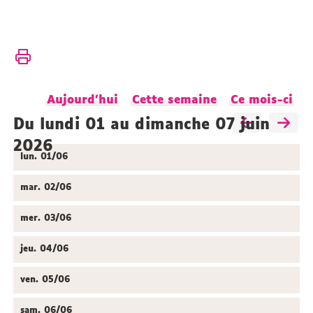
Vous
Accueil
êtes
ici :
Présentation
Aujourd'hui
Cette semaine
Ce mois-ci
Actualités
Agenda
du lundi 01 au dimanche 07 juin
2026
lun.
01/06
mar.
02/06
mer.
03/06
jeu.
04/06
ven.
05/06
sam.
06/06