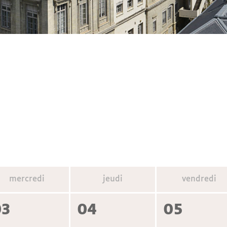
mercredi
jeudi
vendredi
03
04
05