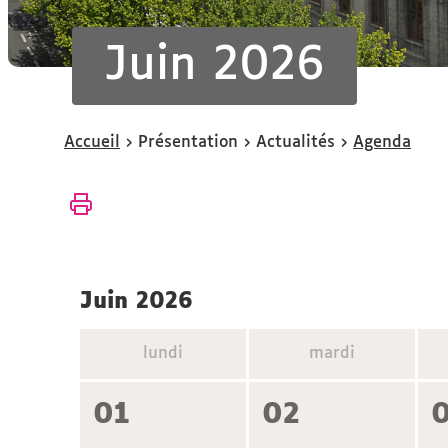
Juin 2026
Vous
Accueil
Présentation
Actualités
Agenda
êtes
ici :
juin 2026
lundi
mardi
01
02