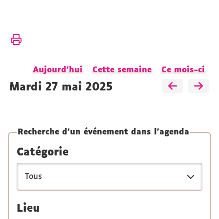
Vous
Accueil
êtes
ici :
Présentation
Aujourd'hui
Cette semaine
Ce mois-ci
Actualités
Agenda
mardi 27 mai 2025
Recherche d'un événement dans l'agenda
Catégorie
Lieu