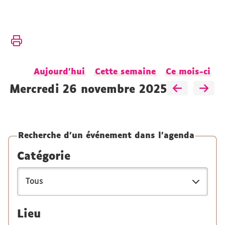
Vous
Accueil
êtes
ici :
Présentation
Aujourd'hui
Cette semaine
Ce mois-ci
Actualités
Agenda
mercredi 26 novembre 2025
Recherche d'un événement dans l'agenda
Catégorie
Lieu