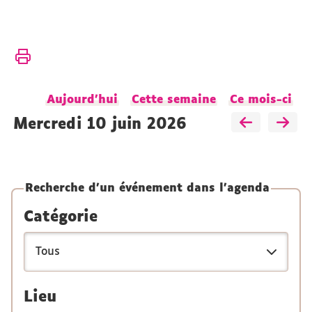
Vous
Accueil
êtes
ici :
Présentation
Aujourd'hui
Cette semaine
Ce mois-ci
Actualités
Agenda
mercredi 10 juin 2026
Recherche d'un événement dans l'agenda
Catégorie
Lieu