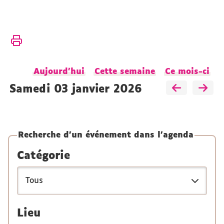
Vous
Accueil
êtes
ici :
Présentation
Aujourd'hui
Cette semaine
Ce mois-ci
Actualités
Agenda
samedi 03 janvier 2026
Recherche d'un événement dans l'agenda
Catégorie
Lieu